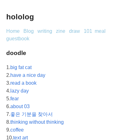
hololog
Home
Blog
writing
zine
draw
101
meal
guestbook
doodle
1.
big fat cat
2.
have a nice day
3.
read a book
4.
lazy day
5.
fear
6.
about 03
7.
좋은 기분을 찾아서
8.
thinking without thinking
9.
coffee
10.
text art